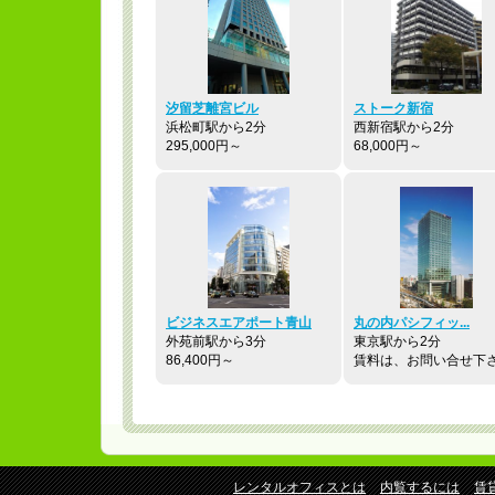
汐留芝離宮ビル
ストーク新宿
浜松町駅から2分
西新宿駅から2分
295,000円～
68,000円～
ビジネスエアポート青山
丸の内パシフィッ...
外苑前駅から3分
東京駅から2分
86,400円～
賃料は、お問い合せ下
レンタルオフィスとは
内覧するには
賃