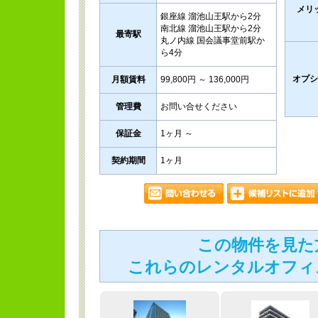
メリ
銀座線 溜池山王駅から2分
南北線 溜池山王駅から2分
最寄駅
丸ノ内線 国会議事堂前駅か
ら4分
オプシ
月額賃料
99,800円 ～ 136,000円
管理費
お問い合せください
保証金
1ヶ月 ～
契約期間
1ヶ月
この物件を見た
これらのレンタルオフィ