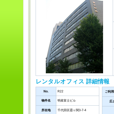
レンタルオフィス 詳細情報
No.
R22
ご利用
物件名
明産富士ビル
広
所在地
千代田区霞ヶ関3-7-4