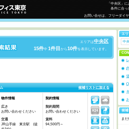
「中央区」に
条件に合っ
お問い合せは、フリーダイ
エリ
中央区
中
エリアは
15件
1件目
10件
中
から
を表示しています。
CON
Q
ム
候補リストに加える
物件情報
契約情報
広さ
契約期間
候補
お問い合わせください
お問い合わせください
まだ
交通
賃料
JR山手線 東京駅 (徒
94,500円～