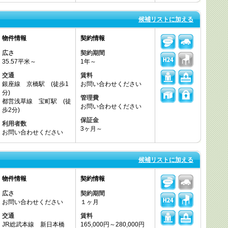
候補リストに加える
物件情報
契約情報
広さ
契約期間
35.57平米～
1年～
交通
賃料
銀座線 京橋駅 (徒歩1
お問い合わせください
分)
管理費
都営浅草線 宝町駅 (徒
お問い合わせください
歩2分)
保証金
利用者数
3ヶ月～
お問い合わせください
候補リストに加える
物件情報
契約情報
広さ
契約期間
お問い合わせください
１ヶ月
交通
賃料
JR総武本線 新日本橋
165,000円～280,000円