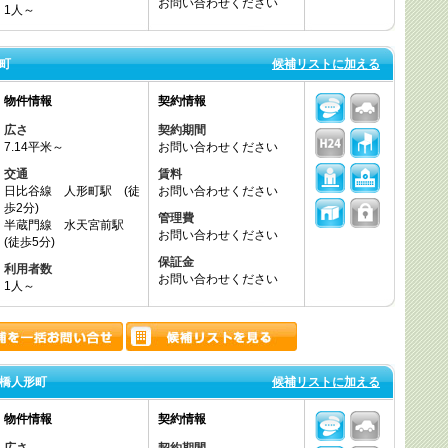
お問い合わせください
1人～
町
候補リストに加える
物件情報
契約情報
広さ
契約期間
7.14平米～
お問い合わせください
交通
賃料
日比谷線 人形町駅 (徒
お問い合わせください
歩2分)
管理費
半蔵門線 水天宮前駅
お問い合わせください
(徒歩5分)
保証金
利用者数
お問い合わせください
1人～
橋人形町
候補リストに加える
物件情報
契約情報