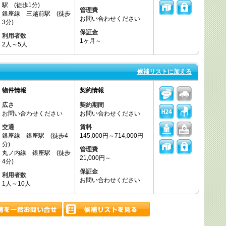
駅 (徒歩1分)
管理費
銀座線 三越前駅 (徒歩
お問い合わせください
3分)
保証金
利用者数
1ヶ月～
2人～5人
候補リストに加える
物件情報
契約情報
広さ
契約期間
お問い合わせください
お問い合わせください
交通
賃料
銀座線 銀座駅 (徒歩4
145,000円～714,000円
分)
管理費
丸ノ内線 銀座駅 (徒歩
21,000円～
4分)
保証金
利用者数
お問い合わせください
1人～10人