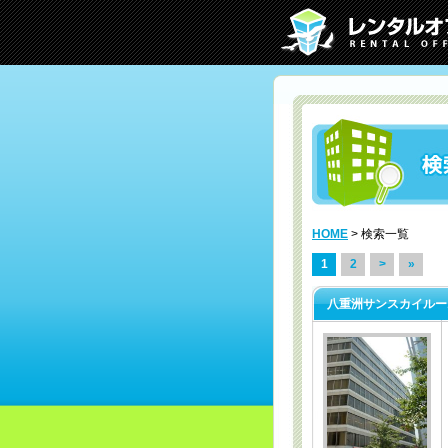
HOME
> 検索一覧
1
2
>
»
八重洲サンスカイルー