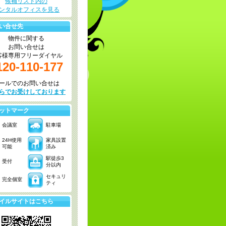
候補リスト内の
ンタルオフィスを見る
い合せ先
物件に関する
お問い合せは
客様専用フリーダイヤル
120-110-177
ールでのお問い合せは
らでお受けしております
ットマーク
会議室
駐車場
24H使用
家具設置
可能
済み
駅徒歩3
受付
分以内
セキュリ
完全個室
ティ
イルサイトはこちら