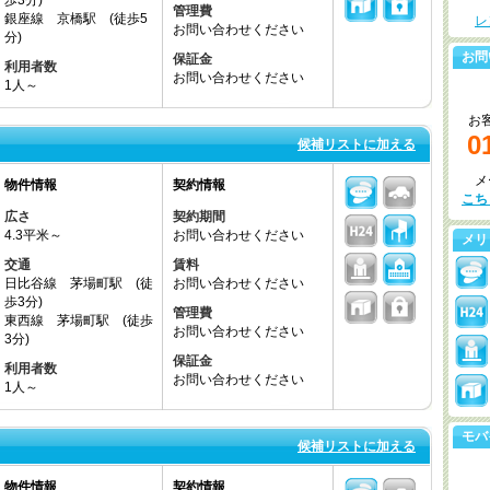
歩3分)
管理費
銀座線 京橋駅 (徒歩5
レ
お問い合わせください
分)
お問
保証金
利用者数
お問い合わせください
1人～
お
0
候補リストに加える
メ
物件情報
契約情報
こち
広さ
契約期間
4.3平米～
お問い合わせください
メリ
交通
賃料
日比谷線 茅場町駅 (徒
お問い合わせください
歩3分)
管理費
東西線 茅場町駅 (徒歩
お問い合わせください
3分)
保証金
利用者数
お問い合わせください
1人～
モバ
候補リストに加える
物件情報
契約情報