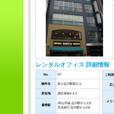
レンタルオフィス 詳細情報
No.
R7
ご利用
物件名
富士品川駅前ビル
広
所在地
港区港南2-2-2
メリ
JR山手線 品川駅から1分
最寄駅
京浜急行 品川駅から2分