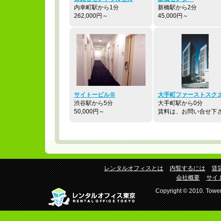
内幸町駅から1分
新橋駅から2分
262,000円～
45,000円～
サイトービルⅢ
大手町ファーストスク
渋谷駅から5分
大手町駅から0分
50,000円～
賃料は、お問い合せ下
レンタルオフィスとは
内覧するには
賃
会社概要
サイ
Copyright © 2010. Tower