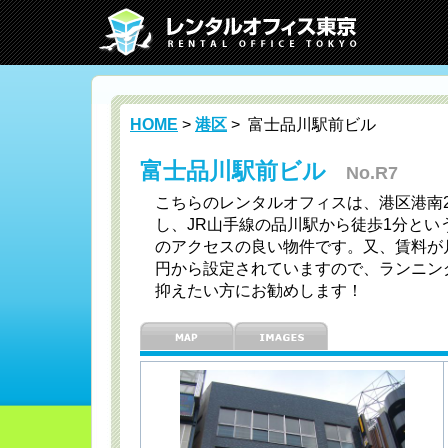
HOME
>
港区
> 富士品川駅前ビル
富士品川駅前ビル
No.R7
こちらのレンタルオフィスは、港区港南2-
し、JR山手線の品川駅から徒歩1分とい
のアクセスの良い物件です。又、賃料が月額
円から設定されていますので、ランニン
抑えたい方にお勧めします！